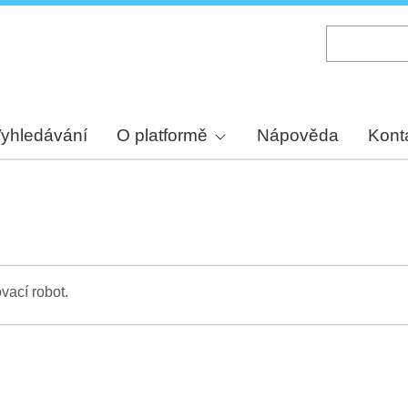
Skip
to
main
content
yhledávání
O platformě
Nápověda
Kont
vací robot.