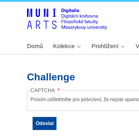
Domů
Kolekce
Prohlížení
V
Challenge
CAPTCHA
Prosím odšktrtněte pro potvrzení, že nejste spamo