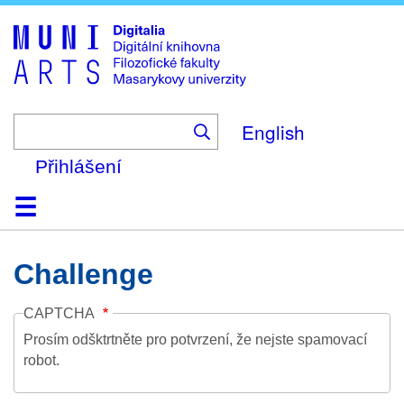
Skip
to
main
content
English
Přihlášení
Domů
Kolekce
Prohlížení
Vyhledávání
O platformě
Nápověda
Kontakt
Digitalia
Challenge
CAPTCHA
Prosím odšktrtněte pro potvrzení, že nejste spamovací
robot.