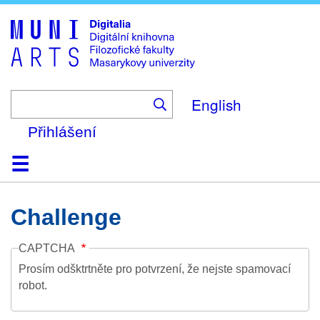
Skip
to
main
content
English
Přihlášení
Domů
Kolekce
Prohlížení
Vyhledávání
O platformě
Nápověda
Kontakt
Digitalia
Challenge
CAPTCHA
Prosím odšktrtněte pro potvrzení, že nejste spamovací
robot.