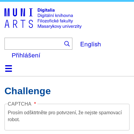
Skip
to
main
content
English
Přihlášení
Domů
Kolekce
Prohlížení
Vyhledávání
O platformě
Nápověda
Kontakt
Digitalia
Challenge
CAPTCHA
Prosím odšktrtněte pro potvrzení, že nejste spamovací
robot.