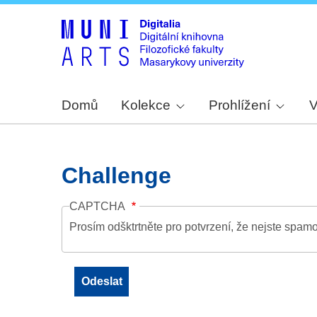
Domů
Kolekce
Prohlížení
V
Challenge
CAPTCHA
Prosím odšktrtněte pro potvrzení, že nejste spamo