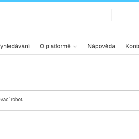
Skip
to
main
content
yhledávání
O platformě
Nápověda
Kont
vací robot.