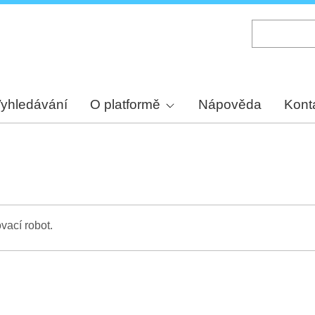
Skip
to
main
content
yhledávání
O platformě
Nápověda
Kont
vací robot.