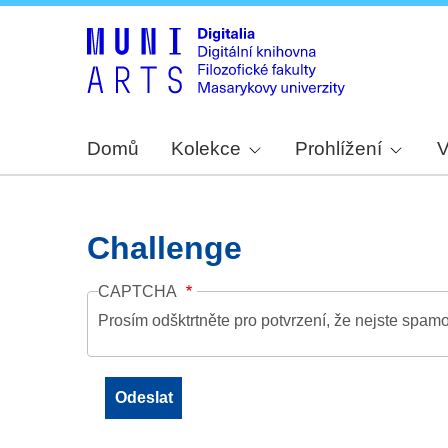
Domů
Kolekce
Prohlížení
V
Challenge
CAPTCHA
Prosím odšktrtněte pro potvrzení, že nejste spamo