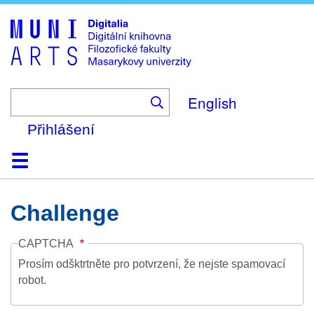
Skip
to
main
content
English
Přihlášení
Domů
Kolekce
Prohlížení
Vyhledávání
O platformě
Nápověda
Kontakt
Digitalia
Challenge
CAPTCHA
Prosím odšktrtněte pro potvrzení, že nejste spamovací
robot.