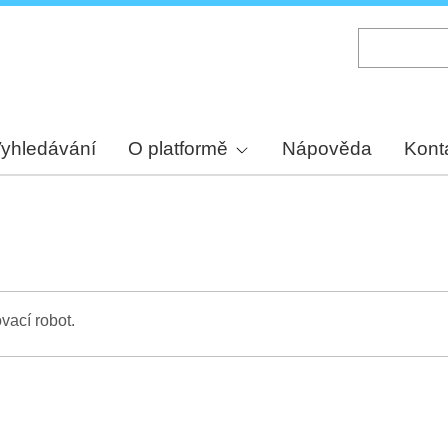
Skip
to
main
content
yhledávání
O platformě
Nápověda
Kont
vací robot.