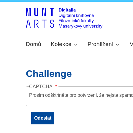
Domů
Kolekce
Prohlížení
V
Challenge
CAPTCHA
Prosím odšktrtněte pro potvrzení, že nejste spamo