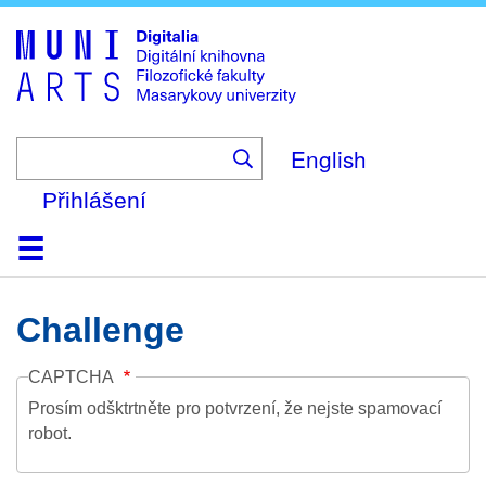
Skip
to
main
content
English
Přihlášení
Domů
Kolekce
Prohlížení
Vyhledávání
O platformě
Nápověda
Kontakt
Digitalia
Challenge
CAPTCHA
Prosím odšktrtněte pro potvrzení, že nejste spamovací
robot.