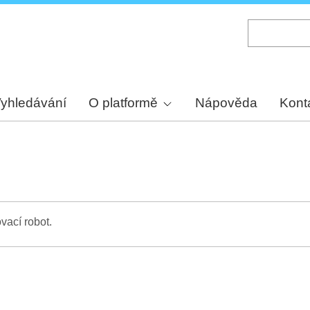
Skip
to
main
content
yhledávání
O platformě
Nápověda
Kont
vací robot.