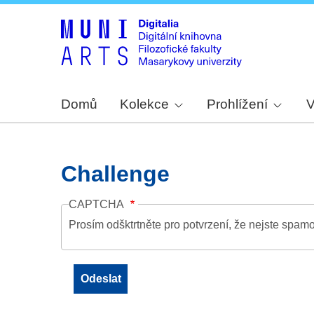
Domů
Kolekce
Prohlížení
V
Challenge
CAPTCHA
Prosím odšktrtněte pro potvrzení, že nejste spamo