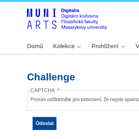
Domů
Kolekce
Prohlížení
V
Challenge
CAPTCHA
Prosím odšktrtněte pro potvrzení, že nejste spamo