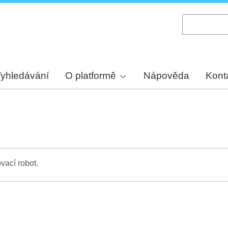
Skip
to
main
content
yhledávání
O platformě
Nápověda
Kont
vací robot.