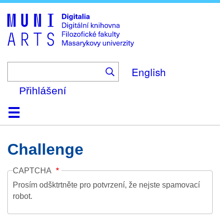
Skip
to
main
content
English
Přihlášení
Domů
Kolekce
Prohlížení
Vyhledávání
O platformě
Nápověda
Kontakt
Digitalia
Challenge
CAPTCHA
Prosím odšktrtněte pro potvrzení, že nejste spamovací
robot.