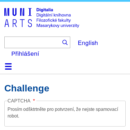
Skip
to
main
content
English
Přihlášení
Domů
Kolekce
Prohlížení
Vyhledávání
O platformě
Nápověda
Kontakt
Digitalia
Challenge
CAPTCHA
Prosím odšktrtněte pro potvrzení, že nejste spamovací
robot.