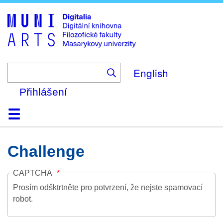
Skip
to
main
content
English
Přihlášení
Domů
Kolekce
Prohlížení
Vyhledávání
O platformě
Nápověda
Kontakt
Digitalia
Challenge
CAPTCHA
Prosím odšktrtněte pro potvrzení, že nejste spamovací
robot.