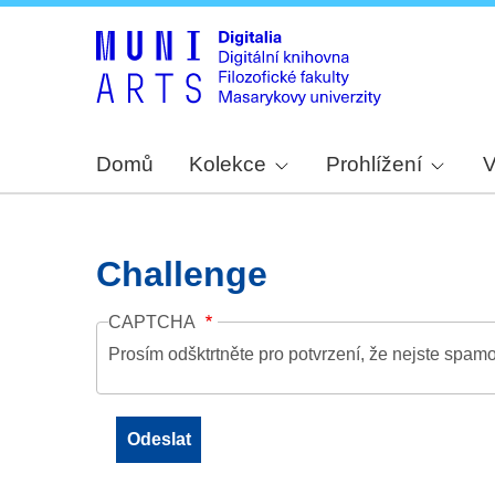
Domů
Kolekce
Prohlížení
V
Challenge
CAPTCHA
Prosím odšktrtněte pro potvrzení, že nejste spamo