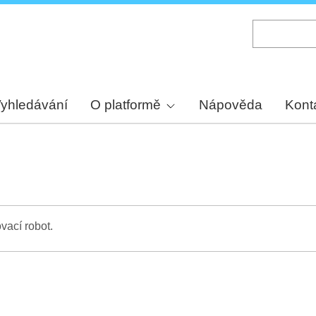
Skip
to
main
content
yhledávání
O platformě
Nápověda
Kont
vací robot.