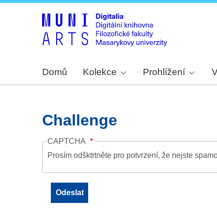
Domů
Kolekce
Prohlížení
V
Challenge
CAPTCHA
Prosím odšktrtněte pro potvrzení, že nejste spamo