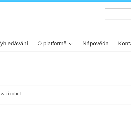
Skip
to
main
content
yhledávání
O platformě
Nápověda
Kont
vací robot.