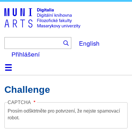
Skip
to
main
content
English
Přihlášení
Domů
Kolekce
Prohlížení
Vyhledávání
O platformě
Nápověda
Kontakt
Digitalia
Challenge
CAPTCHA
Prosím odšktrtněte pro potvrzení, že nejste spamovací
robot.