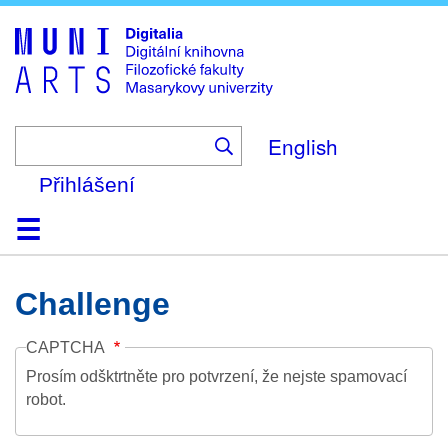
Skip
to
main
content
English
Přihlášení
Domů
Kolekce
Prohlížení
Vyhledávání
O platformě
Nápověda
Kontakt
Digitalia
Challenge
CAPTCHA
Prosím odšktrtněte pro potvrzení, že nejste spamovací
robot.