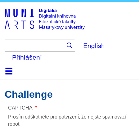
Skip
to
main
content
English
Přihlášení
Domů
Kolekce
Prohlížení
Vyhledávání
O platformě
Nápověda
Kontakt
Digitalia
Challenge
CAPTCHA
Prosím odšktrtněte pro potvrzení, že nejste spamovací
robot.