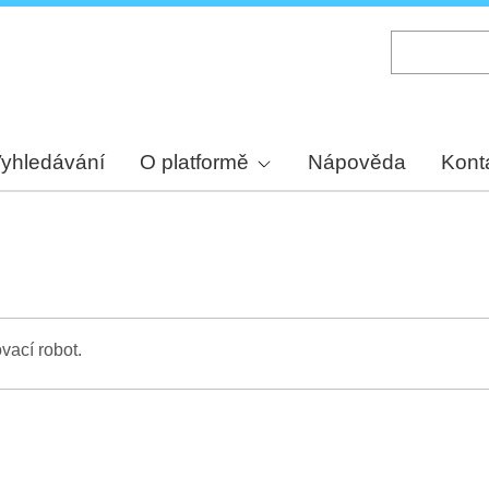
Skip
to
main
content
yhledávání
O platformě
Nápověda
Kont
vací robot.