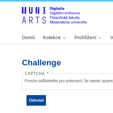
Domů
Kolekce
Prohlížení
V
Challenge
CAPTCHA
Prosím odšktrtněte pro potvrzení, že nejste spamo