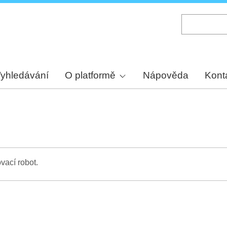
Skip
to
main
content
yhledávání
O platformě
Nápověda
Kont
vací robot.