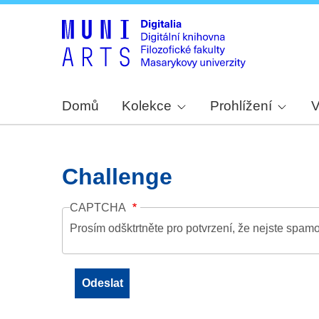
Domů
Kolekce
Prohlížení
V
Challenge
CAPTCHA
Prosím odšktrtněte pro potvrzení, že nejste spamo