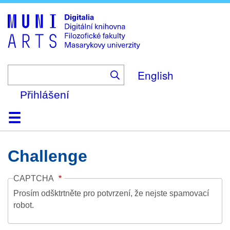
Skip
to
main
content
English
Přihlášení
Domů
Kolekce
Prohlížení
Vyhledávání
O platformě
Nápověda
Kontakt
Digitalia
Challenge
CAPTCHA
Prosím odšktrtněte pro potvrzení, že nejste spamovací
robot.