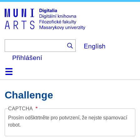
Skip
to
main
content
English
Přihlášení
Domů
Kolekce
Prohlížení
Vyhledávání
O platformě
Nápověda
Kontakt
Digitalia
Challenge
CAPTCHA
Prosím odšktrtněte pro potvrzení, že nejste spamovací
robot.