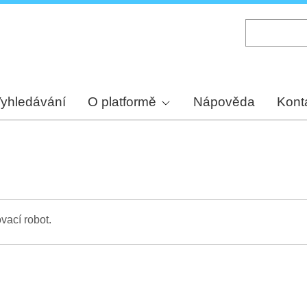
Skip
to
main
content
yhledávání
O platformě
Nápověda
Kont
vací robot.