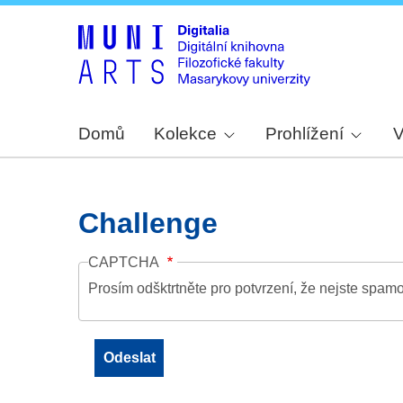
Domů
Kolekce
Prohlížení
V
Challenge
CAPTCHA
Prosím odšktrtněte pro potvrzení, že nejste spamo