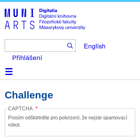
Skip
to
main
content
English
Přihlášení
Domů
Kolekce
Prohlížení
Vyhledávání
O platformě
Nápověda
Kontakt
Digitalia
Challenge
CAPTCHA
Prosím odšktrtněte pro potvrzení, že nejste spamovací
robot.