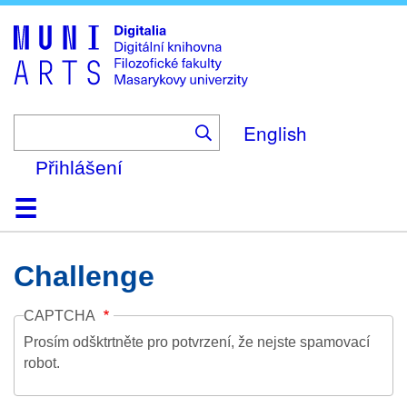
Skip
to
main
content
English
Přihlášení
Domů
Kolekce
Prohlížení
Vyhledávání
O platformě
Nápověda
Kontakt
Digitalia
Challenge
CAPTCHA
Prosím odšktrtněte pro potvrzení, že nejste spamovací
robot.