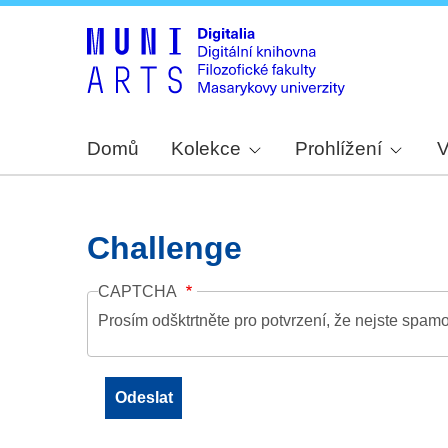
Domů
Kolekce
Prohlížení
V
Challenge
CAPTCHA
Prosím odšktrtněte pro potvrzení, že nejste spamo