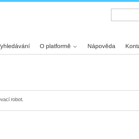
Skip
to
main
content
yhledávání
O platformě
Nápověda
Kont
vací robot.