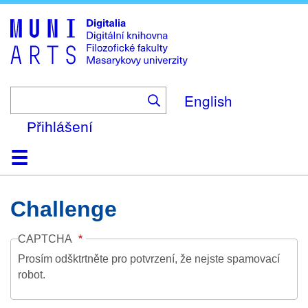
Skip
to
main
content
English
Přihlášení
Domů
Kolekce
Prohlížení
Vyhledávání
O platformě
Nápověda
Kontakt
Digitalia
Challenge
CAPTCHA
Prosím odšktrtněte pro potvrzení, že nejste spamovací
robot.