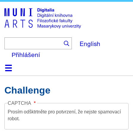
Skip
to
main
content
English
Přihlášení
Domů
Kolekce
Prohlížení
Vyhledávání
O platformě
Nápověda
Kontakt
Digitalia
Challenge
CAPTCHA
Prosím odšktrtněte pro potvrzení, že nejste spamovací
robot.