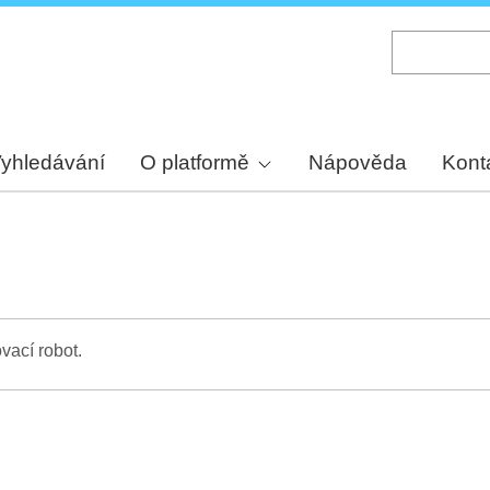
Skip
to
main
content
yhledávání
O platformě
Nápověda
Kont
vací robot.