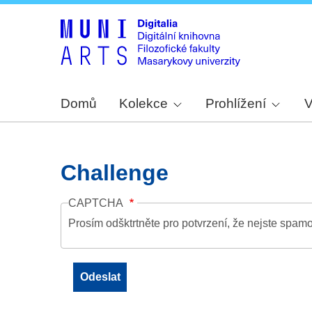
Domů
Kolekce
Prohlížení
V
Challenge
CAPTCHA
Prosím odšktrtněte pro potvrzení, že nejste spamo