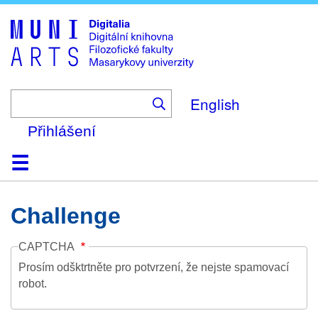
Skip
to
main
content
English
Přihlášení
Domů
Kolekce
Prohlížení
Vyhledávání
O platformě
Nápověda
Kontakt
Digitalia
Challenge
CAPTCHA
Prosím odšktrtněte pro potvrzení, že nejste spamovací
robot.