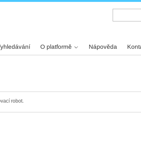
Skip
to
main
content
yhledávání
O platformě
Nápověda
Kont
vací robot.