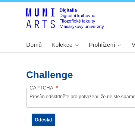
Domů
Kolekce
Prohlížení
V
Challenge
CAPTCHA
Prosím odšktrtněte pro potvrzení, že nejste spamo