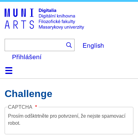
Skip
to
main
content
English
Přihlášení
Domů
Kolekce
Prohlížení
Vyhledávání
O platformě
Nápověda
Kontakt
Digitalia
Challenge
CAPTCHA
Prosím odšktrtněte pro potvrzení, že nejste spamovací
robot.