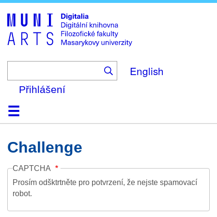
Skip
to
main
content
English
Přihlášení
Domů
Kolekce
Prohlížení
Vyhledávání
O platformě
Nápověda
Kontakt
Digitalia
Challenge
CAPTCHA
Prosím odšktrtněte pro potvrzení, že nejste spamovací
robot.