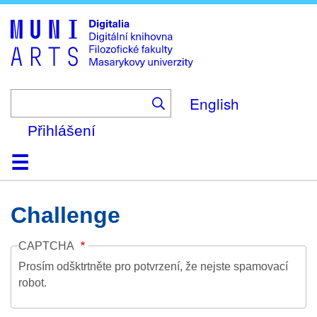
Skip
to
main
content
English
Přihlášení
Domů
Kolekce
Prohlížení
Vyhledávání
O platformě
Nápověda
Kontakt
Digitalia
Challenge
CAPTCHA
Prosím odšktrtněte pro potvrzení, že nejste spamovací
robot.