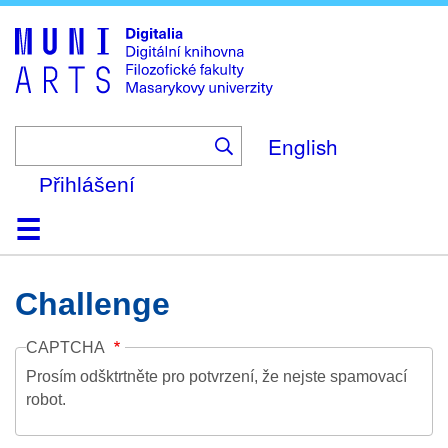
Skip
to
main
content
English
Přihlášení
Domů
Kolekce
Prohlížení
Vyhledávání
O platformě
Nápověda
Kontakt
Digitalia
Challenge
CAPTCHA
Prosím odšktrtněte pro potvrzení, že nejste spamovací
robot.