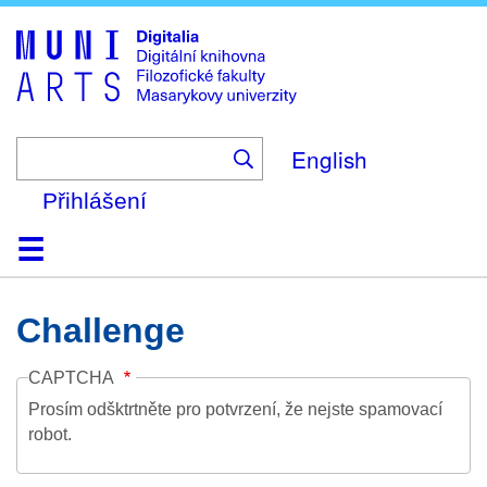
Skip
to
main
content
English
Přihlášení
Domů
Kolekce
Prohlížení
Vyhledávání
O platformě
Nápověda
Kontakt
Digitalia
Challenge
CAPTCHA
Prosím odšktrtněte pro potvrzení, že nejste spamovací
robot.