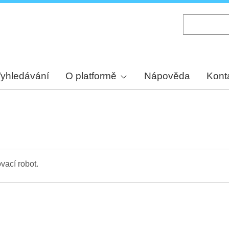
Skip
to
main
content
yhledávání
O platformě
Nápověda
Kont
vací robot.