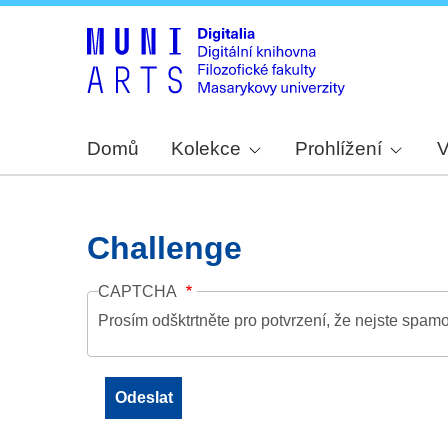
Domů
Kolekce
Prohlížení
V
Challenge
CAPTCHA
Prosím odšktrtněte pro potvrzení, že nejste spamo