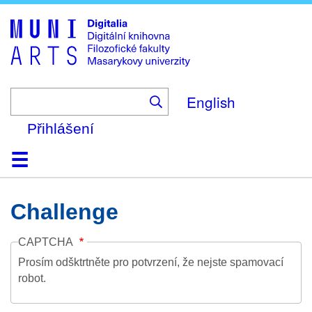
Skip
to
main
content
English
Přihlášení
Domů
Kolekce
Prohlížení
Vyhledávání
O platformě
Nápověda
Kontakt
Digitalia
Challenge
CAPTCHA
Prosím odšktrtněte pro potvrzení, že nejste spamovací
robot.