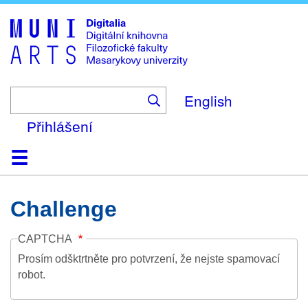
Skip
to
main
content
English
Přihlášení
Domů
Kolekce
Prohlížení
Vyhledávání
O platformě
Nápověda
Kontakt
Digitalia
Challenge
CAPTCHA
Prosím odšktrtněte pro potvrzení, že nejste spamovací
robot.