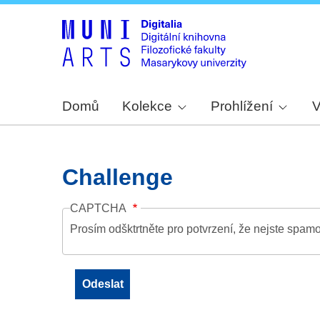
Domů
Kolekce
Prohlížení
V
Challenge
CAPTCHA
Prosím odšktrtněte pro potvrzení, že nejste spamo