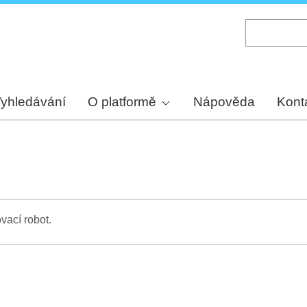
Skip
to
main
content
yhledávání
O platformě
Nápověda
Kont
vací robot.