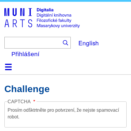
Skip
to
main
content
English
Přihlášení
Domů
Kolekce
Prohlížení
Vyhledávání
O platformě
Nápověda
Kontakt
Digitalia
Challenge
CAPTCHA
Prosím odšktrtněte pro potvrzení, že nejste spamovací
robot.