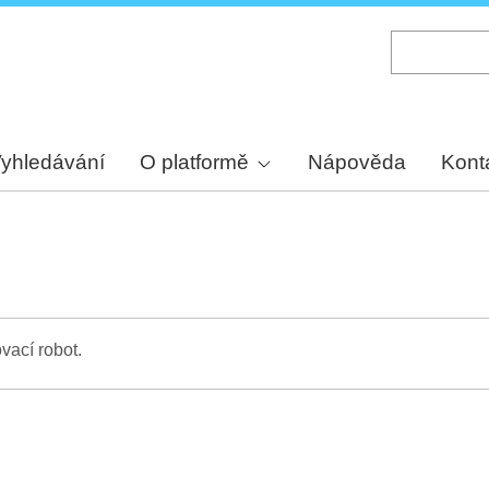
Skip
to
main
content
yhledávání
O platformě
Nápověda
Kont
vací robot.