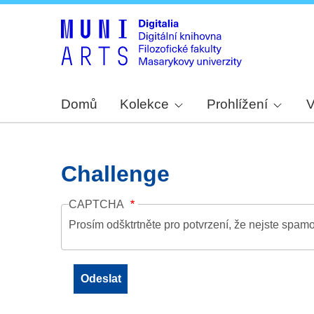
Domů
Kolekce
Prohlížení
V
Challenge
CAPTCHA
Prosím odšktrtněte pro potvrzení, že nejste spamo