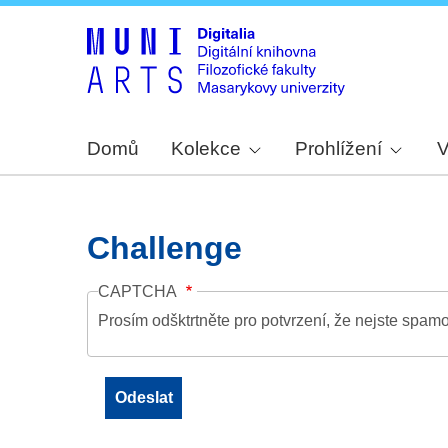
Domů
Kolekce
Prohlížení
V
Challenge
CAPTCHA
Prosím odšktrtněte pro potvrzení, že nejste spamo