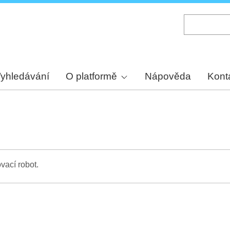
Skip
to
main
content
yhledávání
O platformě
Nápověda
Kont
vací robot.