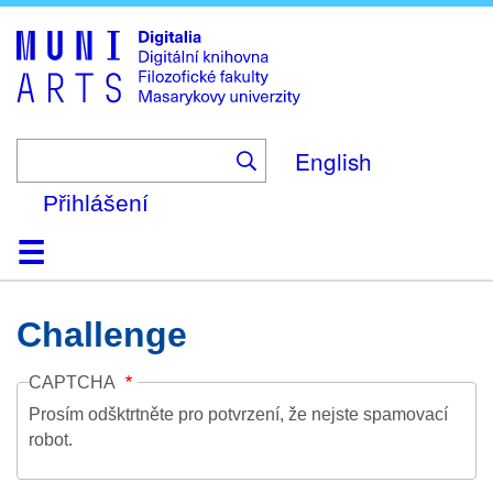
Skip
to
main
content
English
Přihlášení
Domů
Kolekce
Prohlížení
Vyhledávání
O platformě
Nápověda
Kontakt
Digitalia
Challenge
CAPTCHA
Prosím odšktrtněte pro potvrzení, že nejste spamovací
robot.