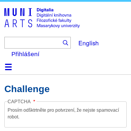
Skip
to
main
content
English
Přihlášení
Domů
Kolekce
Prohlížení
Vyhledávání
O platformě
Nápověda
Kontakt
Digitalia
Challenge
CAPTCHA
Prosím odšktrtněte pro potvrzení, že nejste spamovací
robot.