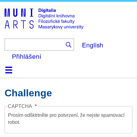
Skip
to
main
content
English
Přihlášení
Domů
Kolekce
Prohlížení
Vyhledávání
O platformě
Nápověda
Kontakt
Digitalia
Challenge
CAPTCHA
Prosím odšktrtněte pro potvrzení, že nejste spamovací
robot.