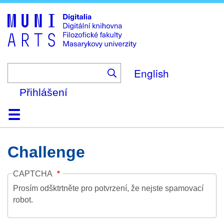
Skip
to
main
content
English
Přihlášení
Domů
Kolekce
Prohlížení
Vyhledávání
O platformě
Nápověda
Kontakt
Digitalia
Challenge
CAPTCHA
Prosím odšktrtněte pro potvrzení, že nejste spamovací
robot.