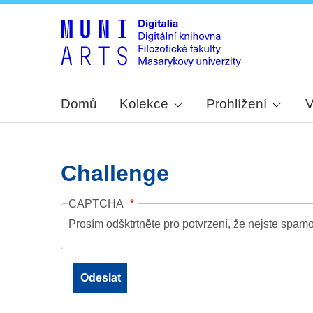
Domů
Kolekce
Prohlížení
V
Challenge
CAPTCHA
Prosím odšktrtněte pro potvrzení, že nejste spamo