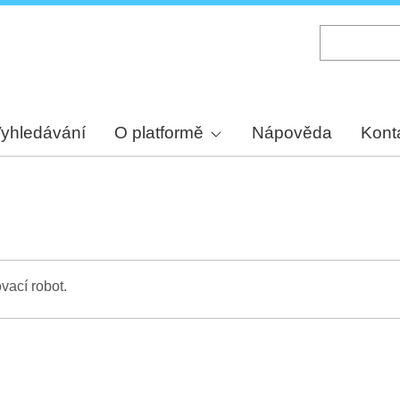
Skip
to
main
content
yhledávání
O platformě
Nápověda
Kont
vací robot.