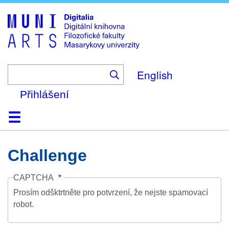
Skip
to
main
content
English
Přihlášení
Domů
Kolekce
Prohlížení
Vyhledávání
O platformě
Nápověda
Kontakt
Digitalia
Challenge
CAPTCHA
Prosím odšktrtněte pro potvrzení, že nejste spamovací
robot.